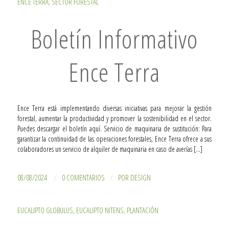
ENCE TERRA
,
SECTOR FORESTAL
Boletín Informativo
Ence Terra
Ence Terra está implementando diversas iniciativas para mejorar la gestión
forestal, aumentar la productividad y promover la sostenibilidad en el sector.
Puedes descargar el boletín aquí. Servicio de maquinaria de sustitución: Para
garantizar la continuidad de las operaciones forestales, Ence Terra ofrece a sus
colaboradores un servicio de alquiler de maquinaria en caso de averías […]
/
/
08/08/2024
0 COMENTARIOS
POR
DESIGN
EUCALIPTO GLOBULUS
,
EUCALIPTO NITENS
,
PLANTACIÓN