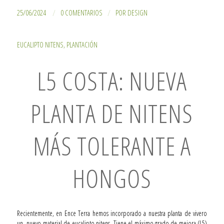
/
/
25/06/2024
0 COMENTARIOS
POR
DESIGN
EUCALIPTO NITENS
,
PLANTACIÓN
L5 COSTA: NUEVA
PLANTA DE NITENS
MÁS TOLERANTE A
HONGOS
Recientemente, en Ence Terra hemos incorporado a nuestra planta de vivero
un nuevo material de eucalipto nitens. Tiene el máximo grado de mejora (L5)