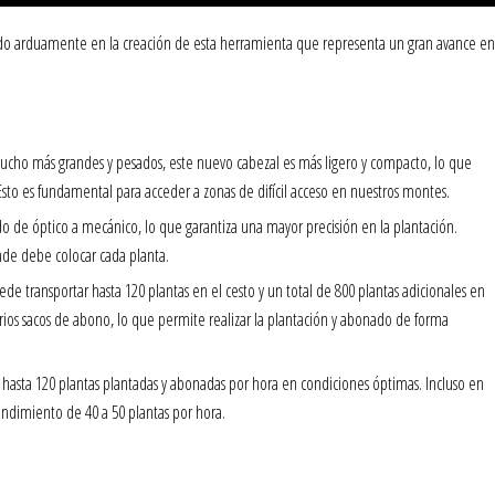
jado arduamente en la creación de esta herramienta que representa un gran avance en
mucho más grandes y pesados, este nuevo cabezal es más ligero y compacto, lo que
to es fundamental para acceder a zonas de difícil acceso en nuestros montes.
o de óptico a mecánico, lo que garantiza una mayor precisión en la plantación.
nde debe colocar cada planta.
e transportar hasta 120 plantas en el cesto y un total de 800 plantas adicionales en
arios sacos de abono, lo que permite realizar la plantación y abonado de forma
asta 120 plantas plantadas y abonadas por hora en condiciones óptimas. Incluso en
endimiento de 40 a 50 plantas por hora.