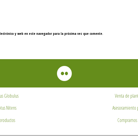
lectrónico y web en este navegador para la próxima vez que comente.
us Globulus
Venta de plan
tus Nitens
Asesoramiento 
productos
Compramos 