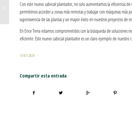
Con este nuevo cabezal plantador, no solo aumentamos la eficiencia de 
Nace Ence Terra: Un nuevo compromiso con el futuro
de nuestros montes
permitirnos acceder a zonas más remotas y trabajar con máquinas más pe
supervivencia de las plantas y un mayor éxito en nuestros proyectos de re
En Ence Terra estamos comprometidos con la búsqueda de soluciones in
eficiente. Este nuevo cabezal plantador es un claro ejemplo de nuestro 
/
15/07/2024
Compartir esta entrada