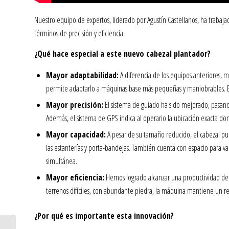
Nuestro equipo de expertos, liderado por Agustín Castellanos, ha traba
términos de precisión y eficiencia.
¿Qué hace especial a este nuevo cabezal plantador?
Mayor adaptabilidad:
A diferencia de los equipos anteriores, 
permite adaptarlo a máquinas base más pequeñas y maniobrables. Es
Mayor precisión:
El sistema de guiado ha sido mejorado, pasand
Además, el sistema de GPS indica al operario la ubicación exacta do
Mayor capacidad:
A pesar de su tamaño reducido, el cabezal pued
las estanterías y porta-bandejas. También cuenta con espacio para v
simultánea.
Mayor eficiencia:
Hemos logrado alcanzar una productividad de h
terrenos difíciles, con abundante piedra, la máquina mantiene un r
¿Por qué es importante esta innovación?