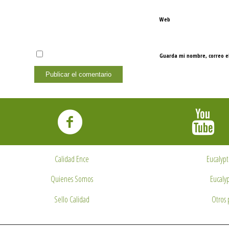
Web
Guarda mi nombre, correo e
Calidad Ence
Eucalypt
Quienes Somos
Eucalyp
Sello Calidad
Otros 