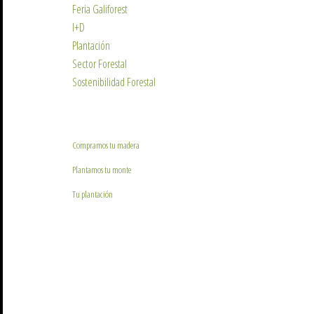
Feria Galiforest
I+D
Plantación
Sector Forestal
Sostenibilidad Forestal
Compramos tu madera
Plantamos tu monte
Tu plantación