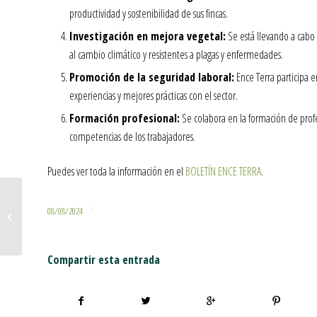
productividad y sostenibilidad de sus fincas.
Investigación en mejora vegetal:
Se está llevando a cabo 
al cambio climático y resistentes a plagas y enfermedades.
Promoción de la seguridad laboral:
Ence Terra participa e
experiencias y mejores prácticas con el sector.
Formación profesional:
Se colabora en la formación de profes
competencias de los trabajadores.
Puedes ver toda la información en el
BOLETÍN ENCE TERRA
.
Potencia tu eucalipto: Hasta 360€ más por hectárea y
/
08/08/2024
año
Compartir esta entrada