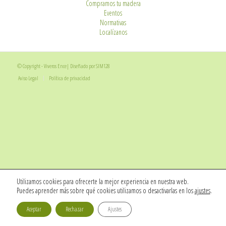
Compramos tu madera
Eventos
Normativas
Localízanos
© Copyright -
Viveros Ence
|
Diseñado por
SIM128
Aviso Legal
Política de privacidad
Utilizamos cookies para ofrecerte la mejor experiencia en nuestra web.
Puedes aprender más sobre qué cookies utilizamos o desactivarlas en los
ajustes
.
Aceptar
Rechazar
Ajustes