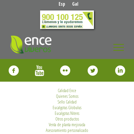
Esp
Gal
Calidad Ence
Quienes Somos
Sello Calidad
Eucalyptus Globulus
Eucalyptus Nitens
Otros productos
Venta de planta mejorada
Asesoramiento personalizado